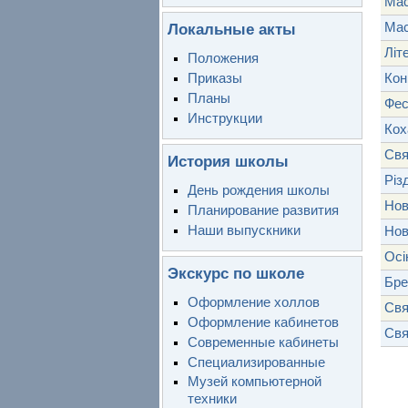
Мас
Ма
Локальные акты
Літ
Положения
Кон
Приказы
Планы
Фес
Инструкции
Кох
Свя
История школы
Різ
День рождения школы
Нов
Планирование развития
Наши выпускники
Нов
Осі
Экскурс по школе
Бре
Оформление холлов
Свя
Оформление кабинетов
Свя
Современные кабинеты
Специализированные
Музей компьютерной
техники