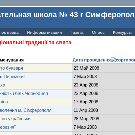
тельная школа № 43 г Симферопол
лок права
Информатизация
Газета
Опрос
Конкурсы
іональні традиції та свята
менування
Дата проведення
то букваря
23 Май 2008
ь Перемоги!
7 Май 2008
сха
23 Апр 2008
ність і біль Чорнобиля
22 Апр 2008
аїна
17 Апр 2008
волення м. Сімферополя
11 Апр 2008
 по-українськи
28 Мар 2008
березня"
7 Мар 2008