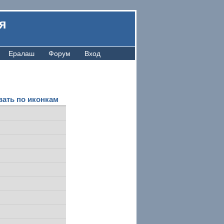
я
Ералаш
Форум
Вход