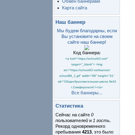
Обмен баннерами
Карта сайта
Наш баннер
Мы будем благодарны, если
Вы установите на своем
сайте наш баннер!
Код баннера:
<a href="https://school43.net/"
target="_blank"> <img
src="https://school43.net/banner/
school88_1.gif" width="88" height="31"
alt="Общеобразовательная школа №43
г.Симферополя"></a>
Все баннеры...
Статистика
Сейчас на сайте
0
пользователей
и
1 гость
.
Рекорд одновременного
пребывания
4213
, это было