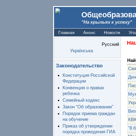
Общеобразова
"На крыльях к успеху"
Главная
Анонс
Новости
Уго
Нац
Русский
Українська
Най
Законодательство
Свя
Конституция Российской
Ден
Федерации
Па
Конвенция о правах
ребенка
Муж
Семейный кодекс
Укр
Закон "Об образовании"
Виз
Порядок приема граждан
на обучение
КВК
Приказ об утверждении
"8 
порядка проведения ГИА