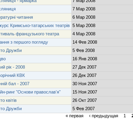
ляниця - ярмарка
7 Мар 2008
сляниця
7 Мар 2008
ературні читання
6 Мар 2008
курс Кримсько-татарських театрів
5 Мар 2008
тиваль французького театра
4 Мар 2008
ання з першого погляду
14 Фев 2008
то Дружби
5 Фев 2008
дво
16 Янв 2008
ий рік - 2008
27 Дек 2007
орічний КВК
26 Дек 2007
нній бал - 2007
30 Ноя 2007
йн-ринг "Основи православ'я"
15 Ноя 2007
то квітів
26 Окт 2007
то Дружби
5 Фев 2007
« первая
‹ предыдущая
1