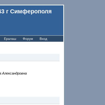
43 г Симферополя
Ералаш
Форум
Вход
а Александровна