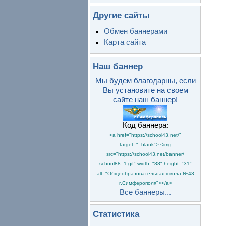
Другие сайты
Обмен баннерами
Карта сайта
Наш баннер
Мы будем благодарны, если
Вы установите на своем
сайте наш баннер!
Код баннера:
<a href="https://school43.net/"
target="_blank"> <img
src="https://school43.net/banner/
school88_1.gif" width="88" height="31"
alt="Общеобразовательная школа №43
г.Симферополя"></a>
Все баннеры...
Статистика