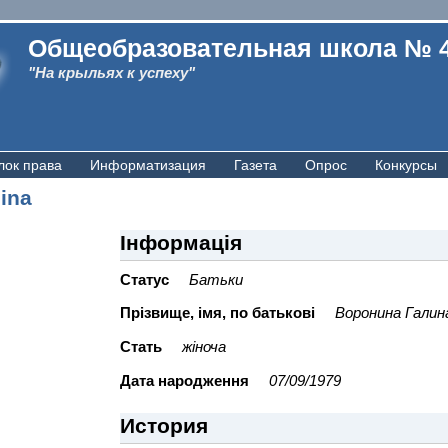
Общеобразовательная школа № 
"На крыльях к успеху"
лок права
Информатизация
Газета
Опрос
Конкурсы
lina
Інформація
Статус
Батьки
Прiзвище, iмя, по батьковi
Воронина Галин
Стать
жіноча
Дата народження
07/09/1979
История