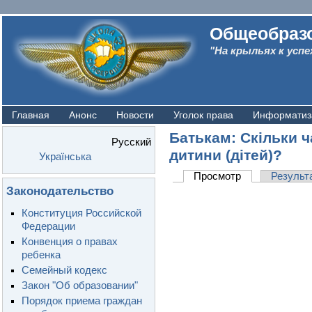
Общеобразо
"На крыльях к успе
Главная
Анонс
Новости
Уголок права
Информатиз
Батькам: Скільки 
Русский
дитини (дітей)?
Українська
Просмотр
Результ
Законодательство
Конституция Российской
Федерации
Конвенция о правах
ребенка
Семейный кодекс
Закон "Об образовании"
Порядок приема граждан