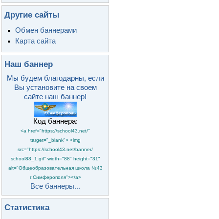
Другие сайты
Обмен баннерами
Карта сайта
Наш баннер
Мы будем благодарны, если
Вы установите на своем
сайте наш баннер!
Код баннера:
<a href="https://school43.net/"
target="_blank"> <img
src="https://school43.net/banner/
school88_1.gif" width="88" height="31"
alt="Общеобразовательная школа №43
г.Симферополя"></a>
Все баннеры...
Статистика