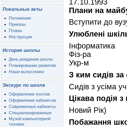
17.10.1993
Плани на майб
Локальные акты
Положения
Вступити до вуз
Приказы
Планы
Улюблені шкіл
Инструкции
Інформатика
История школы
Фіз-ра
День рождения школы
Укр-м
Планирование развития
Наши выпускники
З ким сидів за
Экскурс по школе
Сидів з усіма уч
Оформление холлов
Цікава подія з
Оформление кабинетов
Современные кабинеты
Новий Рік)
Специализированные
Музей компьютерной
Побажання шко
техники