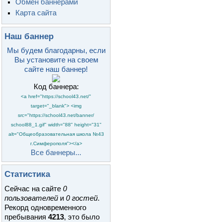
Обмен баннерами
Карта сайта
Наш баннер
Мы будем благодарны, если
Вы установите на своем
сайте наш баннер!
Код баннера:
<a href="https://school43.net/"
target="_blank"> <img
src="https://school43.net/banner/
school88_1.gif" width="88" height="31"
alt="Общеобразовательная школа №43
г.Симферополя"></a>
Все баннеры...
Статистика
Сейчас на сайте
0
пользователей
и
0 гостей
.
Рекорд одновременного
пребывания
4213
, это было