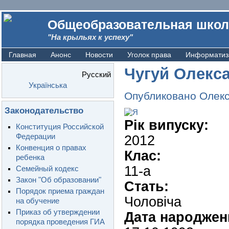
Общеобразовательная школ
"На крыльях к успеху"
Главная
Анонс
Новости
Уголок права
Информатиз
Чугуй Олекс
Русский
Українська
Опубликовано
Олек
Законодательство
Рік випуску:
Конституция Российской
Федерации
2012
Конвенция о правах
Клас:
ребенка
11-а
Семейный кодекс
Закон "Об образовании"
Стать:
Порядок приема граждан
Чоловіча
на обучение
Приказ об утверждении
Дата народжен
порядка проведения ГИА