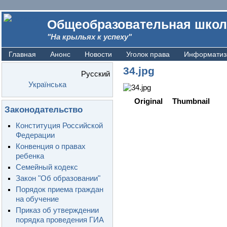
Общеобразовательная школ
"На крыльях к успеху"
Главная
Анонс
Новости
Уголок права
Информатиз
34.jpg
Русский
Українська
Original
Thumbnail
Законодательство
Конституция Российской
Федерации
Конвенция о правах
ребенка
Семейный кодекс
Закон "Об образовании"
Порядок приема граждан
на обучение
Приказ об утверждении
порядка проведения ГИА