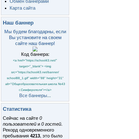
Обмен баннерами
Карта сайта
Наш баннер
Мы будем благодарны, если
Вы установите на своем
сайте наш баннер!
Код баннера:
<a href="https://school43.net/"
target="_blank"> <img
src="https://school43.net/banner/
school88_1.gif" width="88" height="31"
alt="Общеобразовательная школа №43
г.Симферополя"></a>
Все баннеры...
Статистика
Сейчас на сайте
0
пользователей
и
0 гостей
.
Рекорд одновременного
пребывания
4213
, это было