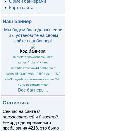
Обмен баннерами
Карта сайта
Наш баннер
Мы будем благодарны, если
Вы установите на своем
сайте наш баннер!
Код баннера:
<a href="https://school43.net/"
target="_blank"> <img
src="https://school43.net/banner/
school88_1.gif" width="88" height="31"
alt="Общеобразовательная школа №43
г.Симферополя"></a>
Все баннеры...
Статистика
Сейчас на сайте
0
пользователей
и
0 гостей
.
Рекорд одновременного
пребывания
4213
, это было