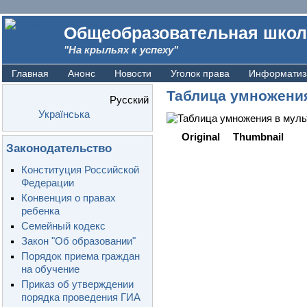
Общеобразовательная школ
"На крыльях к успеху"
Главная
Анонс
Новости
Уголок права
Информатиз
Таблица умножения
Русский
Українська
Original
Thumbnail
Законодательство
Конституция Российской
Федерации
Конвенция о правах
ребенка
Семейный кодекс
Закон "Об образовании"
Порядок приема граждан
на обучение
Приказ об утверждении
порядка проведения ГИА