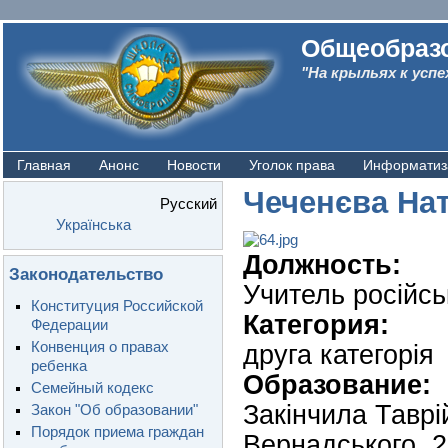
Общеобразо
"На крыльях к успе
Главная
Анонс
Новости
Уголок права
Информатиз
Чеченєва На
Русский
Українська
Должность:
Законодательство
Учитель російсь
Конституция Российской
Категория:
Федерации
Конвенция о правах
друга категорія
ребенка
Образование:
Семейный кодекс
Закінчила Таврі
Закон "Об образовании"
Порядок приема граждан
Вернадського, 2