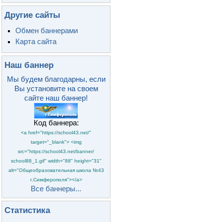
Другие сайты
Обмен баннерами
Карта сайта
Наш баннер
Мы будем благодарны, если
Вы установите на своем
сайте наш баннер!
Код баннера:
<a href="https://school43.net/"
target="_blank"> <img
src="https://school43.net/banner/
school88_1.gif" width="88" height="31"
alt="Общеобразовательная школа №43
г.Симферополя"></a>
Все баннеры...
Статистика