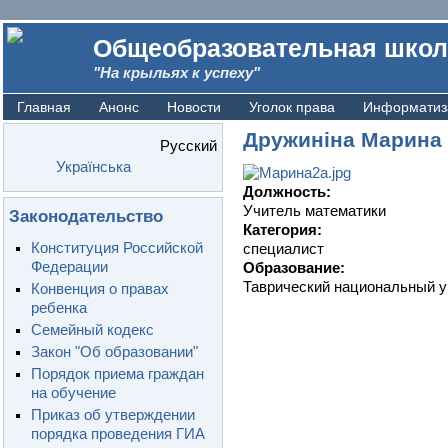
Общеобразовательная школ
"На крыльях к успеху"
Главная
Анонс
Новости
Уголок права
Информатиз
Дружиніна Марина 
Русский
Українська
Должность:
Учитель математики
Законодательство
Категория:
Конституция Российской
специалист
Федерации
Образование:
Таврический национальный уни
Конвенция о правах
ребенка
Семейный кодекс
Закон "Об образовании"
Порядок приема граждан
на обучение
Приказ об утверждении
порядка проведения ГИА