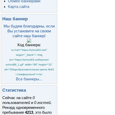
Обмен баннерами
Карта сайта
Наш баннер
Мы будем благодарны, если
Вы установите на своем
сайте наш баннер!
Код баннера:
<a href="https://school43.net/"
target="_blank"> <img
src="https://school43.net/banner/
school88_1.gif" width="88" height="31"
alt="Общеобразовательная школа №43
г.Симферополя"></a>
Все баннеры...
Статистика
Сейчас на сайте
0
пользователей
и
0 гостей
.
Рекорд одновременного
пребывания
4213
, это было