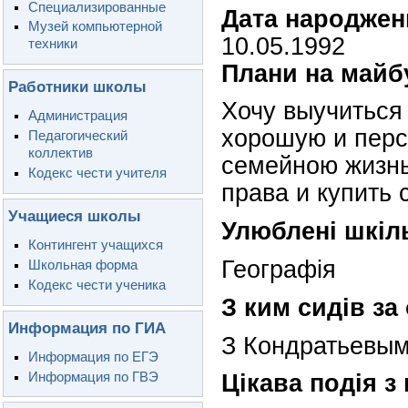
Специализированные
Дата народжен
Музей компьютерной
10.05.1992
техники
Плани на майб
Работники школы
Хочу выучиться
Администрация
хорошую и перс
Педагогический
коллектив
семейною жизнь
Кодекс чести учителя
права и купить 
Учащиеся школы
Улюблені шкіл
Контингент учащихся
Географія
Школьная форма
Кодекс чести ученика
З ким сидів за
Информация по ГИА
З Кондратьевы
Информация по ЕГЭ
Информация по ГВЭ
Цікава подія з