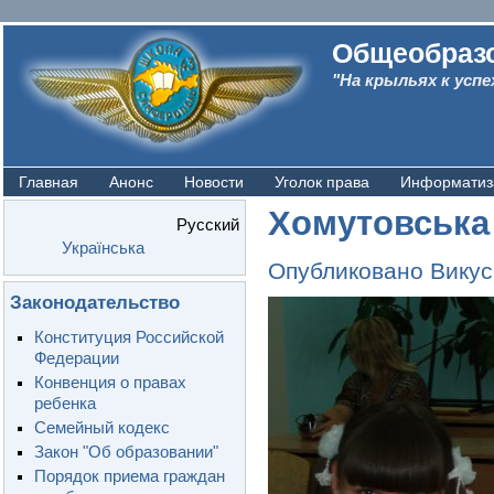
Общеобразо
"На крыльях к успе
Главная
Анонс
Новости
Уголок права
Информатиз
Хомутовська 
Русский
Українська
Опубликовано
Викус
Законодательство
Конституция Российской
Федерации
Конвенция о правах
ребенка
Семейный кодекс
Закон "Об образовании"
Порядок приема граждан