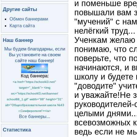
и поменьше вре
Другие сайты
повышали вам за
Обмен баннерами
"мучений" с нам
Карта сайта
нелёгкий труд...
Ученкам желаю у
Наш баннер
понимаю, что сл
Мы будем благодарны, если
Вы установите на своем
поверьте, что п
сайте наш баннер!
начинаются, и 
школу и будете 
Код баннера:
<a href="https://school43.net/"
"доводите" учит
target="_blank"> <img
и уважайте!Не 
src="https://school43.net/banner/
school88_1.gif" width="88" height="31"
руководителей-
alt="Общеобразовательная школа №43
целыми днями..
г.Симферополя"></a>
Все баннеры...
всевозможных к
Статистика
ведь если не мы