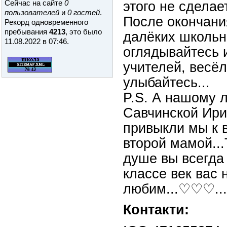
Сейчас на сайте
0
этого не сделает
пользователей
и
0 гостей
.
После окончани
Рекорд одновременного
пребывания
4213
, это было
далёких школьн
11.08.2022 в 07:46
.
оглядывайтесь 
учителей, весё
улыбайтесь...
P.S. А нашому 
Савчинской Ири
привыкли мы к в
второй мамой...
душе вы всегда 
классе век вас 
любим...♡♡♡...
Контакти: