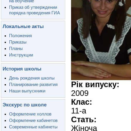
на обучение
Приказ об утверждении
порядка проведения ГИА
Локальные акты
Положения
Приказы
Планы
Инструкции
История школы
День рождения школы
Рік випуску:
Планирование развития
Наши выпускники
2009
Клас:
Экскурс по школе
11-а
Оформление холлов
Стать:
Оформление кабинетов
Жіноча
Современные кабинеты