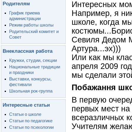
Интересных мом
Родителям
Например, я ник
График приема
администрации
школе, когда м
Режим работы школы
костюмы...Бори
Родительский комитет и
Совет
Севиля Дедом М
Артура...эх)))
Внеклассная работа
Или как мы кла
Кружки, студии, секции
апреля 2009 год
Национальные традиции
и праздники
мы сделали этой
Выставки, конкурсы,
фестивали
Побажання шко
Школьная рок-группа
В первую очере
Интересные статьи
первых мест на
Статьи о школе
всеразличных ко
Статьи по педагогике
Учителям желаю
Статьи по психологии