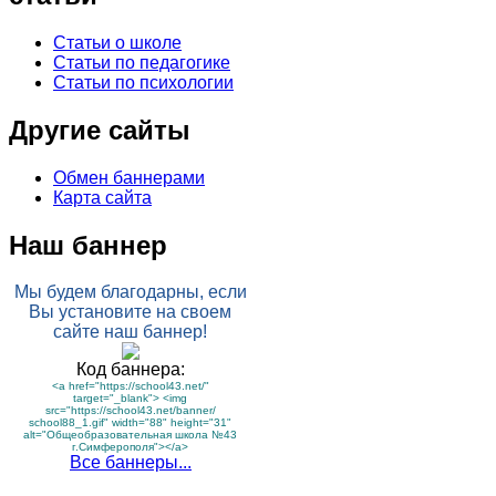
Статьи о школе
Статьи по педагогике
Статьи по психологии
Другие сайты
Обмен баннерами
Карта сайта
Наш баннер
Мы будем благодарны, если
Вы установите на своем
сайте наш баннер!
Код баннера:
<a href="https://school43.net/"
target="_blank"> <img
src="https://school43.net/banner/
school88_1.gif" width="88" height="31"
alt="Общеобразовательная школа №43
г.Симферополя"></a>
Все баннеры...