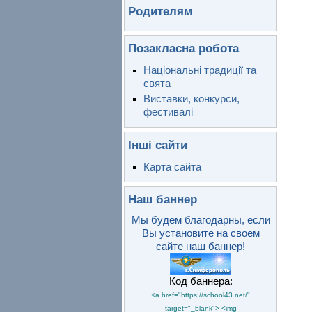
Родителям
Позакласна робота
Національні традиції та
свята
Виставки, конкурси,
фестивалі
Інші сайти
Карта сайта
Наш баннер
Мы будем благодарны, если
Вы установите на своем
сайте наш баннер!
Код баннера:
<a href="https://school43.net/"
target="_blank"> <img