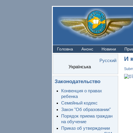
Головна
Анонс
Новини
При
И 
Русский
Українська
Subm
Законодательство
Конвенция о правах
ребенка
Семейный кодекс
Закон "Об образовании"
Порядок приема граждан
на обучение
Приказ об утверждении