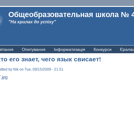
Общеобразовательная школа № 
"На крилах до успіху"
вітання
Опитування
Інформатизація
Конкурси
Єрала
кто его знает, чего язык свисает!
itted by
Nik
on Tue, 09/15/2009 - 21:51