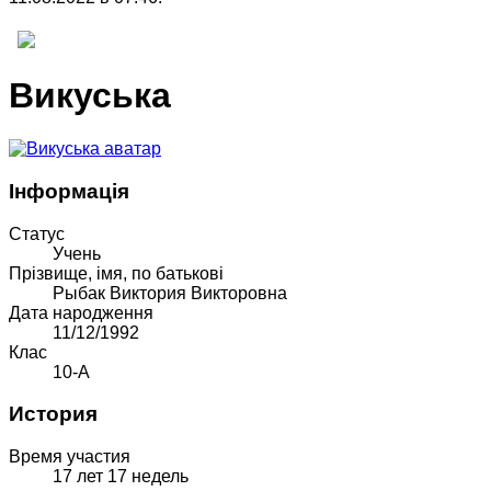
Викуська
Інформація
Статус
Учень
Прiзвище, iмя, по батьковi
Рыбак Виктория Викторовна
Дата народження
11/12/1992
Клас
10-А
История
Время участия
17 лет 17 недель