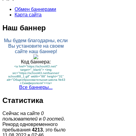
Обмен баннерами
Карта сайта
Наш баннер
Мы будем благодарны, если
Вы установите на своем
сайте наш баннер!
Код баннера:
<a href="https://school43.net/"
target="_blank"> <img
src="https://school43.net/banner/
school88_1.gif" width="88" height="31"
alt="Общеобразовательная школа №43
г.Симферополя"></a>
Все баннеры...
Статистика
Сейчас на сайте
0
пользователей
и
0 гостей
.
Рекорд одновременного
пребывания
4213
, это было
11.08.2022 в 07:46
.