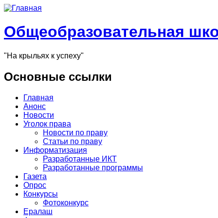
Общеобразовательная шко
"На крыльях к успеху"
Основные ссылки
Главная
Анонс
Новости
Уголок права
Новости по праву
Статьи по праву
Информатизация
Разработанные ИКТ
Разработанные программы
Газета
Опрос
Конкурсы
Фотоконкурс
Ералаш