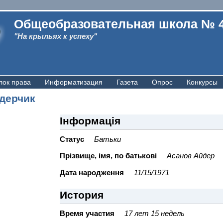
Общеобразовательная школа № 
"На крыльях к успеху"
лок права
Информатизация
Газета
Опрос
Конкурсы
дерчик
Інформація
Статус
Батьки
Прiзвище, iмя, по батьковi
Асанов Айдер
Дата народження
11/15/1971
История
Время участия
17 лет 15 недель