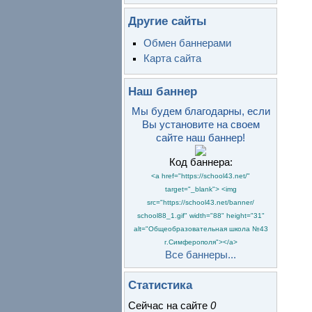
Другие сайты
Обмен баннерами
Карта сайта
Наш баннер
Мы будем благодарны, если
Вы установите на своем
сайте наш баннер!
Код баннера:
<a href="https://school43.net/"
target="_blank"> <img
src="https://school43.net/banner/
school88_1.gif" width="88" height="31"
alt="Общеобразовательная школа №43
г.Симферополя"></a>
Все баннеры...
Статистика
Сейчас на сайте
0