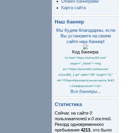
Обмен баннерами
Карта сайта
Наш баннер
Мы будем благодарны, если
Вы установите на своем
сайте наш баннер!
Код баннера:
<a href="https://school43.net/"
target="_blank"> <img
src="https://school43.net/banner/
school88_1.gif" width="88" height="31"
alt="Общеобразовательная школа №43
г.Симферополя"></a>
Все баннеры...
Статистика
Сейчас на сайте
0
пользователей
и
0 гостей
.
Рекорд одновременного
пребывания
4213
, это было