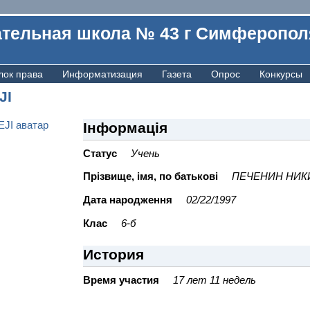
тельная школа № 43 г Симферопол
лок права
Информатизация
Газета
Опрос
Конкурсы
JI
Інформація
Статус
Учень
Прiзвище, iмя, по батьковi
ПЕЧЕНИН НИК
Дата народження
02/22/1997
Клас
6-б
История
Время участия
17 лет 11 недель