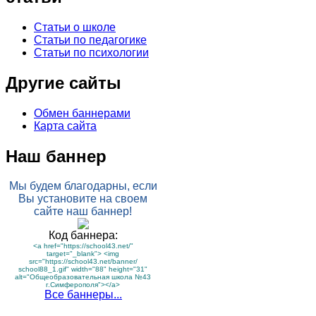
Статьи о школе
Статьи по педагогике
Статьи по психологии
Другие сайты
Обмен баннерами
Карта сайта
Наш баннер
Мы будем благодарны, если
Вы установите на своем
сайте наш баннер!
Код баннера:
<a href="https://school43.net/"
target="_blank"> <img
src="https://school43.net/banner/
school88_1.gif" width="88" height="31"
alt="Общеобразовательная школа №43
г.Симферополя"></a>
Все баннеры...