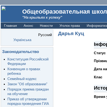
Общеобразовательная школ
"На крыльях к успеху"
Главная
Анонс
Новости
Уголок права
Информатиз
Дарья Куц
Русский
Українська
Інфо
Законодательство
Статус
Конституция Российской
Прiзвищ
Федерации
Конвенция о правах
Дата н
ребенка
Клас
Семейный кодекс
Закон "Об образовании"
Исто
Порядок приема граждан
на обучение
Время 
Приказ об утверждении
порядка проведения ГИА