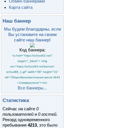
Обмен баннерами
Карта сайта
Наш баннер
Мы будем благодарны, если
Вы установите на своем
сайте наш баннер!
Код баннера:
<a href="https://school43.net/"
target="_blank"> <img
src="https://school43.net/banner/
school88_1.gif" width="88" height="31"
alt="Общеобразовательная школа №43
г.Симферополя"></a>
Все баннеры...
Статистика
Сейчас на сайте
0
пользователей
и
0 гостей
.
Рекорд одновременного
пребывания
4213
, это было