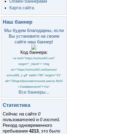
Обмен баннерами
Карта сайта
Наш баннер
Мы будем благодарны, если
Вы установите на своем
сайте наш баннер!
Код баннера:
<a href="https://school43.net/"
target="_blank"> <img
src="https://school43.net/banner/
school88_1.gif" width="88" height="31"
alt="Общеобразовательная школа №43
г.Симферополя"></a>
Все баннеры...
Статистика
Сейчас на сайте
0
пользователей
и
0 гостей
.
Рекорд одновременного
пребывания
4213
, это было