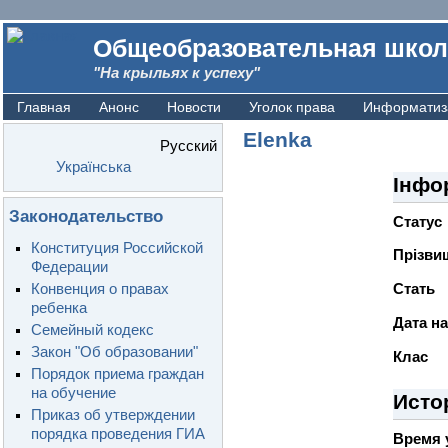
Общеобразовательная школ
"На крыльях к успеху"
Главная
Анонс
Новости
Уголок права
Информатиз
Elenka
Русский
Українська
Інфо
Законодательство
Статус
Конституция Российской
Прiзвищ
Федерации
Конвенция о правах
Стать
ребенка
Дата н
Семейный кодекс
Закон "Об образовании"
Клас
Порядок приема граждан
на обучение
Исто
Приказ об утверждении
порядка проведения ГИА
Время 