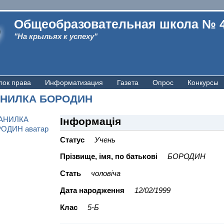
Общеобразовательная школа № 
"На крыльях к успеху"
лок права
Информатизация
Газета
Опрос
Конкурсы
НИЛКА БОРОДИН
Інформація
Статус
Учень
Прiзвище, iмя, по батьковi
БОРОДИН
Стать
чоловіча
Дата народження
12/02/1999
Клас
5-Б