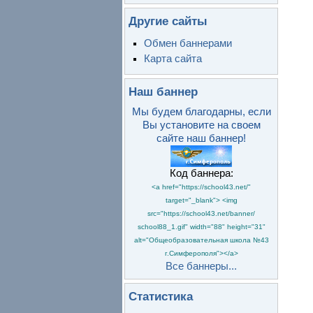
Другие сайты
Обмен баннерами
Карта сайта
Наш баннер
Мы будем благодарны, если
Вы установите на своем
сайте наш баннер!
Код баннера:
<a href="https://school43.net/"
target="_blank"> <img
src="https://school43.net/banner/
school88_1.gif" width="88" height="31"
alt="Общеобразовательная школа №43
г.Симферополя"></a>
Все баннеры...
Статистика