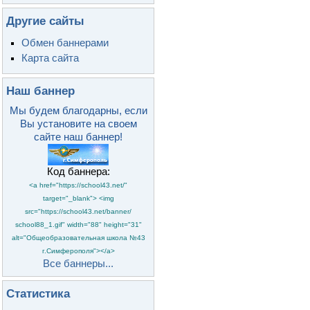
Другие сайты
Обмен баннерами
Карта сайта
Наш баннер
Мы будем благодарны, если
Вы установите на своем
сайте наш баннер!
Код баннера:
<a href="https://school43.net/"
target="_blank"> <img
src="https://school43.net/banner/
school88_1.gif" width="88" height="31"
alt="Общеобразовательная школа №43
г.Симферополя"></a>
Все баннеры...
Статистика