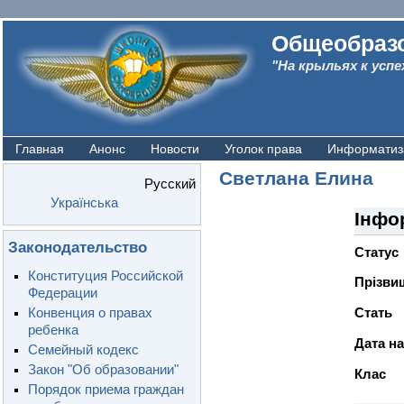
Общеобразо
"На крыльях к успе
Главная
Анонс
Новости
Уголок права
Информатиз
Светлана Елина
Русский
Українська
Інфо
Законодательство
Статус
Конституция Российской
Прiзвищ
Федерации
Конвенция о правах
Стать
ребенка
Дата н
Семейный кодекс
Закон "Об образовании"
Клас
Порядок приема граждан