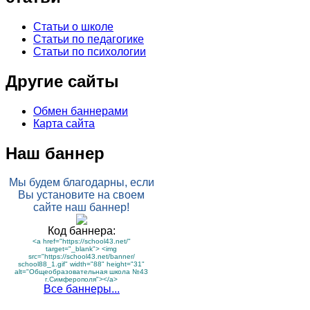
Статьи о школе
Статьи по педагогике
Статьи по психологии
Другие сайты
Обмен баннерами
Карта сайта
Наш баннер
Мы будем благодарны, если
Вы установите на своем
сайте наш баннер!
Код баннера:
<a href="https://school43.net/"
target="_blank"> <img
src="https://school43.net/banner/
school88_1.gif" width="88" height="31"
alt="Общеобразовательная школа №43
г.Симферополя"></a>
Все баннеры...