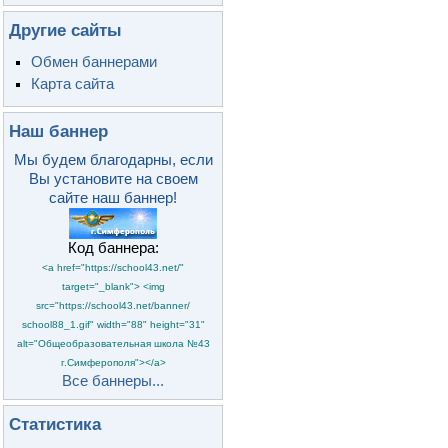
Другие сайты
Обмен баннерами
Карта сайта
Наш баннер
Мы будем благодарны, если
Вы установите на своем
сайте наш баннер!
Код баннера:
<a href="https://school43.net/"
target="_blank"> <img
src="https://school43.net/banner/
school88_1.gif" width="88" height="31"
alt="Общеобразовательная школа №43
г.Симферополя"></a>
Все баннеры...
Статистика