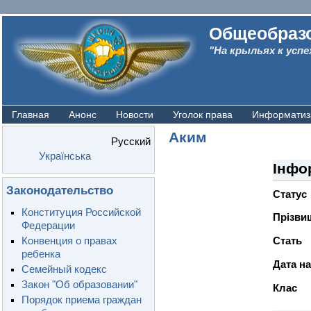
Общеобразо
"На крыльях к успе
Главная
Анонс
Новости
Уголок права
Информатиз
Аким
Русский
Українська
Інфо
Законодательство
Статус
Конституция Российской
Прiзвищ
Федерации
Конвенция о правах
Стать
ребенка
Дата н
Семейный кодекс
Закон "Об образовании"
Клас
Порядок приема граждан