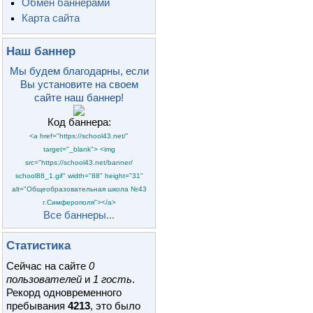
Обмен баннерами
Карта сайта
Наш баннер
Мы будем благодарны, если
Вы установите на своем
сайте наш баннер!
Код баннера:
<a href="https://school43.net/"
target="_blank"> <img
src="https://school43.net/banner/
school88_1.gif" width="88" height="31"
alt="Общеобразовательная школа №43
г.Симферополя"></a>
Все баннеры...
Статистика
Сейчас на сайте
0
пользователей
и
1 гость
.
Рекорд одновременного
пребывания
4213
, это было