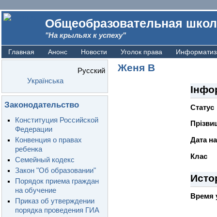
Общеобразовательная школ
"На крыльях к успеху"
Главная
Анонс
Новости
Уголок права
Информатиз
Женя В
Русский
Українська
Інфо
Законодательство
Статус
Конституция Российской
Прiзвищ
Федерации
Конвенция о правах
Дата н
ребенка
Клас
Семейный кодекс
Закон "Об образовании"
Исто
Порядок приема граждан
на обучение
Время 
Приказ об утверждении
порядка проведения ГИА