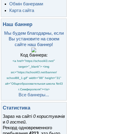
Обмін банерами
Карта сайта
Наш баннер
Мы будем благодарны, если
Вы установите на своем
сайте наш баннер!
Код баннера:
<a href="https://school43.net/"
target="_blank"> <img
src="https://school43.net/banner/
school88_1.gif" width="88" height="31"
alt="Общеобразовательная школа №43
г.Симферополя"></a>
Все баннеры...
Статистика
Зараз на сайті
0 користувачів
и
0 гостей
.
Рекорд одновременного
пребывания
4213
, это было