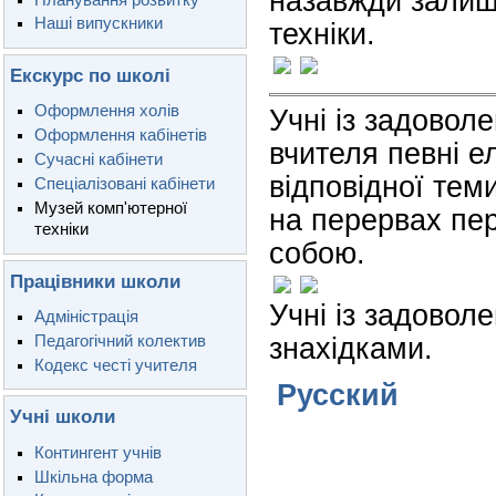
назавжди залиша
Наші випускники
техніки.
Екскурс по школі
Оформлення холів
Учні із задово
Оформлення кабінетів
вчителя певні е
Сучасні кабінети
відповідної тем
Спеціалізовані кабінети
Музей комп'ютерної
на перервах пер
техніки
собою.
Працівники школи
Учні із задово
Адміністрація
Педагогічний колектив
знахідками.
Кодекс честі учителя
Русский
Учні школи
Контингент учнів
Шкільна форма