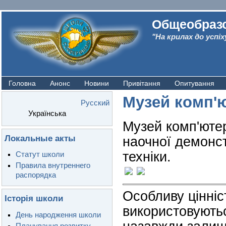
Общеобразо
"На крилах до успіх
Головна
Анонс
Новини
Привітання
Опитування
Музей комп'ю
Русский
Українська
Музей комп'ютер
Локальные акты
наочної демонст
техніки.
Статут школи
Правила внутреннего
распорядка
Особливу цінні
Історія школи
використовуютьс
День народження школи
Планування розвитку