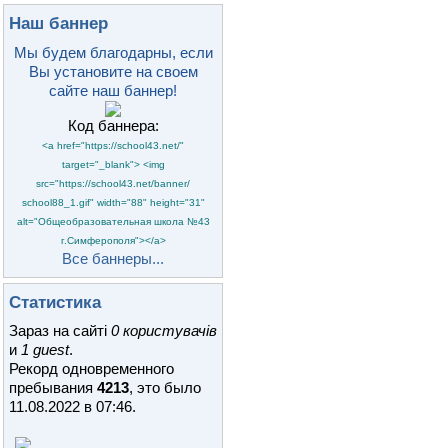
Наш баннер
Мы будем благодарны, если
Вы установите на своем
сайте наш баннер!
Код баннера:
<a href="https://school43.net/"
target="_blank"> <img
src="https://school43.net/banner/
school88_1.gif" width="88" height="31"
alt="Общеобразовательная школа №43
г.Симферополя"></a>
Все баннеры...
Статистика
Зараз на сайті
0 користувачів
и
1 guest
.
Рекорд одновременного
пребывания
4213
, это было
11.08.2022 в 07:46
.