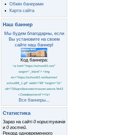
Обмін банерами
Карта сайта
Наш баннер
Мы будем благодарны, если
Вы установите на своем
сайте наш баннер!
Код баннера:
<a href="https://school43.net/"
target="_blank"> <img
src="https://school43.net/banner/
school88_1.gif" width="88" height="31"
alt="Общеобразовательная школа №43
г.Симферополя"></a>
Все баннеры...
Статистика
Зараз на сайті
0 користувачів
и
0 гостей
.
Рекорд одновременного