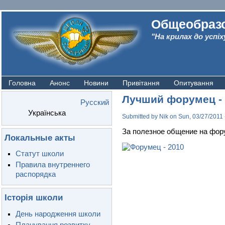
Общеобразо
"На крилах до успіх
Головна
Анонс
Новини
Привітання
Опитування
Лучший форумец - 
Русский
Українська
Submitted by
Nik
on Sun, 03/27/2011 
За полезное общение на фор
Локальные акты
Статут школи
Правила внутреннего
распорядка
Історія школи
День народження школи
Планування розвитку