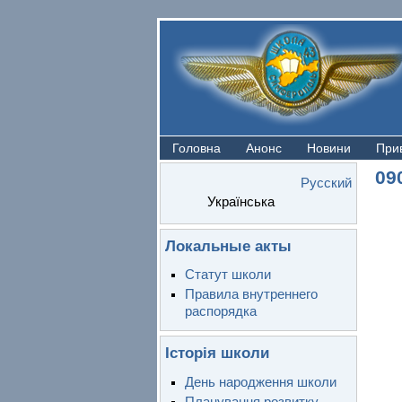
Головна
Анонс
Новини
При
09
Русский
Українська
Локальные акты
Статут школи
Правила внутреннего
распорядка
Історія школи
День народження школи
Планування розвитку