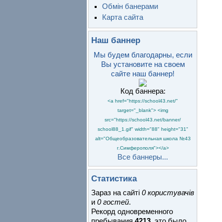
Обмін банерами
Карта сайта
Наш баннер
Мы будем благодарны, если
Вы установите на своем
сайте наш баннер!
Код баннера:
<a href="https://school43.net/"
target="_blank"> <img
src="https://school43.net/banner/
school88_1.gif" width="88" height="31"
alt="Общеобразовательная школа №43
г.Симферополя"></a>
Все баннеры...
Статистика
Зараз на сайті
0 користувачів
и
0 гостей
.
Рекорд одновременного
пребывания
4213
, это было