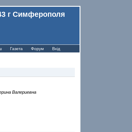
43 г Симферополя
ш
Газета
Форум
Вхід
ерина Валериевна