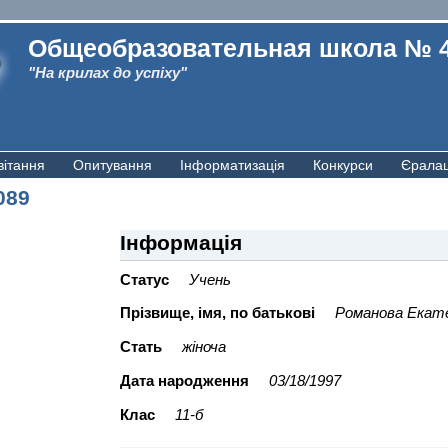
Общеобразовательная школа № 
"На крилах до успіху"
вітання
Опитування
Інформатизація
Конкурси
Єрала
089
Інформація
Статус
Учень
Прiзвище, iмя, по батьковi
Романова Екат
Стать
жіноча
Дата народження
03/18/1997
Клас
11-б