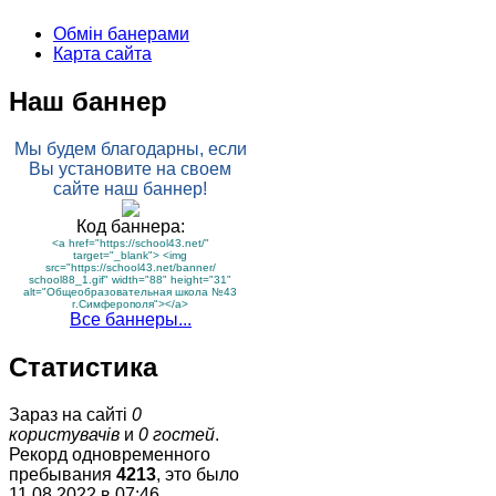
Обмін банерами
Карта сайта
Наш баннер
Мы будем благодарны, если
Вы установите на своем
сайте наш баннер!
Код баннера:
<a href="https://school43.net/"
target="_blank"> <img
src="https://school43.net/banner/
school88_1.gif" width="88" height="31"
alt="Общеобразовательная школа №43
г.Симферополя"></a>
Все баннеры...
Статистика
Зараз на сайті
0
користувачів
и
0 гостей
.
Рекорд одновременного
пребывания
4213
, это было
11.08.2022 в 07:46
.