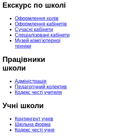
Екскурс по школі
Оформлення холів
Оформлення кабінетів
Сучасні кабінети
Спеціалізовані кабінети
Музей комп'ютерної
техніки
Працівники
школи
Адміністрація
Педагогічний колектив
Кодекс честі учителя
Учні школи
Контингент учнів
Шкільна форма
Кодекс честі учня