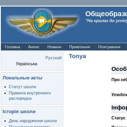
Общеобразо
"На крилах до успіх
Головна
Анонс
Новини
Привітання
Опитування
Tonya
Русский
Українська
Особ
Локальные акты
Про се
Статут школи
Правила внутреннего
Улюбле
распорядка
Інфо
Історія школи
Статус
День народження школи
Планування розвитку