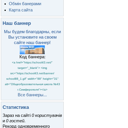
Обмін банерами
Карта сайта
Наш баннер
Мы будем благодарны, если
Вы установите на своем
сайте наш баннер!
Код баннера:
<a href="https://school43.net/"
target="_blank"> <img
src="https://school43.net/banner/
school88_1.gif" width="88" height="31"
alt="Общеобразовательная школа №43
г.Симферополя"></a>
Все баннеры...
Статистика
Зараз на сайті
0 користувачів
и
0 гостей
.
Рекорд одновременного