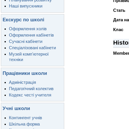
Прiзвищ
Наші випускники
Стать
Екскурс по школі
Дата н
Оформлення холів
Клас
Оформлення кабінетів
Сучасні кабінети
Histo
Спеціалізовані кабінети
Member
Музей комп'ютерної
техніки
Працівники школи
Адміністрація
Педагогічний колектив
Кодекс честі учителя
Учні школи
Контингент учнів
Шкільна форма